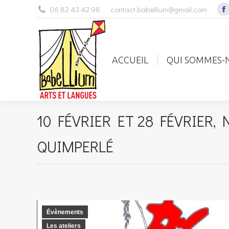
06 82 43 42 98
contact.babellium@gmail.com
F
p
ACCUEIL
QUI SOMMES
o
i
ACCUEIL
QUI SOMMES-
n
w
10 FÉVRIER ET 28 FÉVRIER,
QUIMPERLÉ
Évènements
Les ateliers