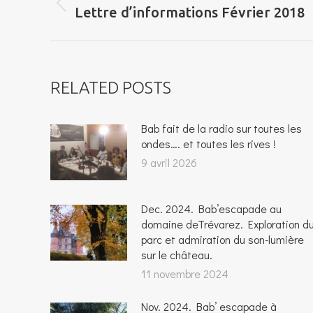
Onglet
Lettre d’informations Février 2018
COMMENTAIRE
précédent
RELATED POSTS
Bab fait de la radio sur toutes les
ondes…. et toutes les rives !
9 avril 2026
Dec. 2024. Bab’escapade au
domaine deTrévarez. Exploration d
parc et admiration du son-lumière
sur le château.
11 novembre 2024
Nov. 2024. Bab’ escapade à