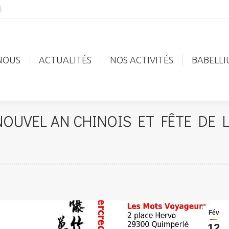
acebook
age
-NOUS
ACTUALITÉS
NOS ACTIVITÉS
BABELL
pens
n
NOUS
ACTUALITÉS
NOS ACTIVITÉS
BABELLI
ew
indow
 NOUVEL AN CHINOIS ET FÊTE DE 
Fév
12