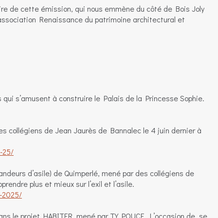
aire de cette émission, qui nous emmène du côté de Bois Joly
l’association Renaissance du patrimoine architectural et
s qui s’amusent à construire le Palais de la Princesse Sophie.
es collégiens de Jean Jaurès de Bannalec le 4 juin dernier à
-25/
ndeurs d’asile) de Quimperlé, mené par des collégiens de
endre plus et mieux sur l’exil et l’asile.
e-2025/
dans le projet HABITER, mené par TY POUCE. L’occasion de se