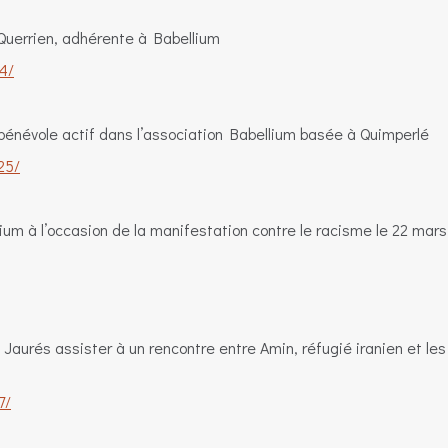
à Querrien, adhérente à Babellium
-4/
bénévole actif dans l’association Babellium basée à Quimperlé
25/
ium à l’occasion de la manifestation contre le racisme le 22 mars
aurés assister à un rencontre entre Amin, réfugié iranien et les
7/