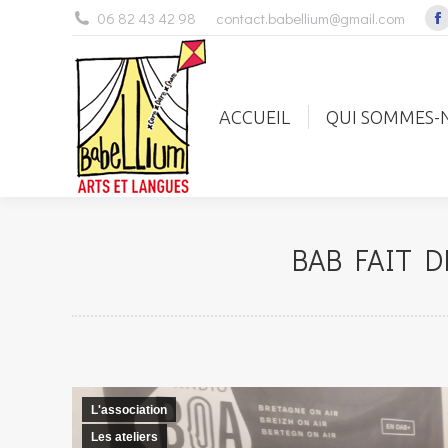
06 82 43 42 98
contact.babellium@gmail.com
F
p
ACCUEIL
QUI SOMMES
o
i
ACCUEIL
QUI SOMMES-
n
w
BAB FAIT D
L'association
Les ateliers