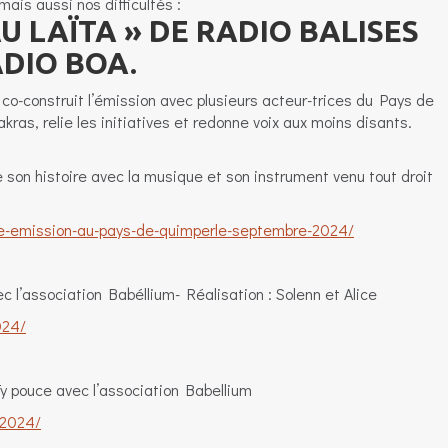
ais aussi nos difficultés :
AU LAÏTA » DE RADIO BALISES
ADIO BOA
.
o-construit l’émission avec plusieurs acteur-trices du Pays de
kras, relie les initiatives et redonne voix aux moins disants.
son histoire avec la musique et son instrument venu tout droit
ere-emission-au-pays-de-quimperle-septembre-2024/
c l’association Babéllium- Réalisation : Solenn et Alice
024/
Ty pouce avec l’association Babellium
-2024/