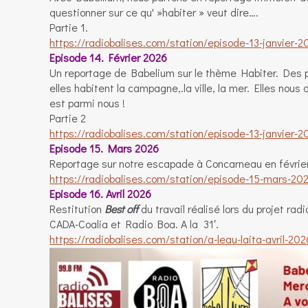
questionner sur ce qu' »habiter » veut dire….
Partie 1.
https://radiobalises.com/station/episode-13-janvier-2
Episode 14. Février 2026
Un reportage de Babelium sur le thème Habiter. Des 
elles habitent la campagne,.la ville, la mer. Elles nous d
est parmi nous !
Partie 2
https://radiobalises.com/station/episode-13-janvier-2
Episode 15. Mars 2026
Reportage sur notre escapade à Concarneau en févrie
https://radiobalises.com/station/episode-15-mars-20
Episode 16. Avril 2026
Restitution
Best off
du travail réalisé lors du projet r
CADA-Coalia et Radio Boa. A la 31′.
https://radiobalises.com/station/a-leau-laita-avril-202