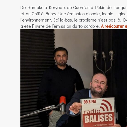
De Bamako à Keryado, de Querrien à Pékin de Languid
et du Chili à Bubry. Une émission globale, locale … gloc
l’environnement. Ici là-bas, le problème n’est pas là.
a été l’invité de l’émission du 16 octobre.
A réécouter e