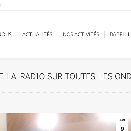
acebook
age
-NOUS
ACTUALITÉS
NOS ACTIVITÉS
BABELL
pens
n
NOUS
ACTUALITÉS
NOS ACTIVITÉS
BABELLI
ew
indow
E LA RADIO SUR TOUTES LES ONDE
Avr
9