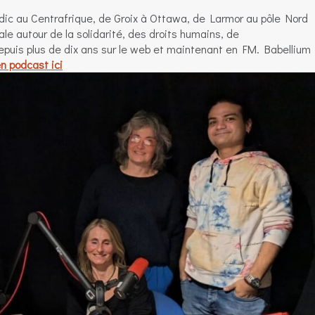
ic au Centrafrique, de Groix à Ottawa, de Larmor au pôle Nord
ale autour de la solidarité, des droits humains, de
 Depuis plus de dix ans sur le web et maintenant en FM. Babellium
n podcast ici