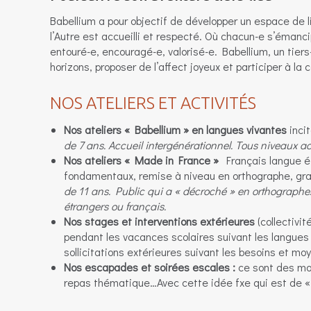
Babellium a pour objectif de développer un espace de li
l’Autre est accueilli et respecté. Où chacun-e s’émanc
entouré-e, encouragé-e, valorisé-e. Babellium, un tiers-
horizons, proposer de l’affect joyeux et participer à la 
NOS ATELIERS ET ACTIVITÉS
Nos ateliers « Babellium » en langues vivantes
incit
de 7 ans. Accueil intergénérationnel. Tous niveaux a
Nos ateliers « Made in France »
Français langue étr
fondamentaux, remise à niveau en orthographe, gram
de 11 ans. Public qui a « décroché » en orthographe/
étrangers ou français.
Nos stages et interventions extérieures
(collectivi
pendant les vacances scolaires suivant les langue
sollicitations extérieures suivant les besoins et mo
Nos escapades et soirées escales :
ce sont des mom
repas thématique…Avec cette idée fxe qui est de « 