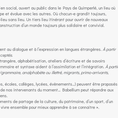
en social, ouvert au public dans le Pays de Quimperlé, un lieu où
ipe et évolue avec les autres. Où chacun-e grandit toujours,
lieu sans lieu. Un tiers lieu itinérant pour ouvrir de nouveaux
construction d’un monde toujours plus solidaire et convivial.
ent au dialogue et à l’expression en langues étrangères.
À partir
cceptés.
angère, alphabétisation, ateliers d’écriture et de savoirs
maire et syntaxe aident à l’assimilation et l’intégration.
À parti
grammaire, analphabète ou illettré, migrants, primo-arrivants,
tés, écoles, collèges, lycées, évènements…) peuvent être proposés
s de nos intervenants du moment… Babellium peut répondre aux
yens.
ents de partage de la culture, du patrimoine, d’un sport, d’un
vivre ensemble pour mieux apprendre à se connaitre ».