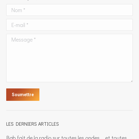
Nom *
E-mail *
Message *
Soumettre
LES DERNIERS ARTICLES
Bab fait de la radio sur toutes les ondes…. et toutes