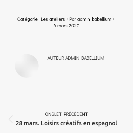
Catégorie
Les ateliers
Par
admin_babellium
6 mars 2020
AUTEUR
ADMIN_BABELLIUM
NAVIGATION
ONGLET PRÉCÉDENT
DE
Onglet
28 mars. Loisirs créatifs en espagnol
COMMENTAIRE
précédent