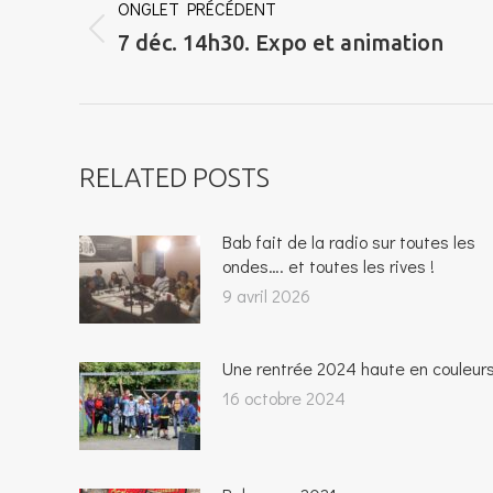
DE
ONGLET PRÉCÉDENT
COMMENTAIRE
Onglet
7 déc. 14h30. Expo et animation
précédent
RELATED POSTS
Bab fait de la radio sur toutes les
ondes…. et toutes les rives !
9 avril 2026
Une rentrée 2024 haute en couleurs
16 octobre 2024