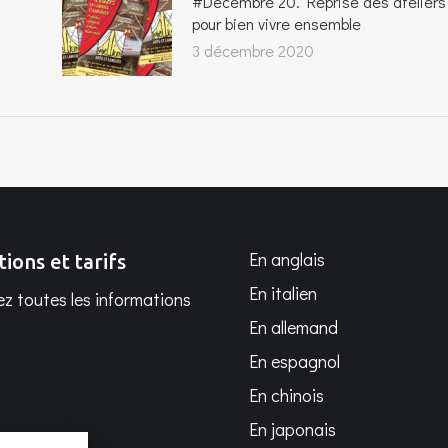
#Décembre 20. Reprise des ateliers
pour bien vivre ensemble
3 décembre 2020
En anglais
tions et tarifs
En italien
z toutes les informations
En allemand
En espagnol
En chinois
En japonais