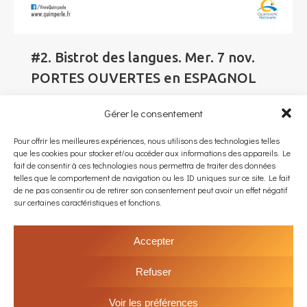
#2. Bistrot des langues. Mer. 7 nov.
PORTES OUVERTES en ESPAGNOL
Évènements
Par
admin_babellium
Gérer le consentement
1 novembre 2018
Tout l’après midi, avec Ana, Isabel et Luz venez
Pour offrir les meilleures expériences, nous utilisons des technologies telles
découvrir et parler espagnol. On passe la porte et
que les cookies pour stocker et/ou accéder aux informations des appareils. Le
fait de consentir à ces technologies nous permettra de traiter des données
on parle en espagnol ! Jeux, arts manuels, cuisine,
telles que le comportement de navigation ou les ID uniques sur ce site. Le fait
musique et chants sont au programme. Petits et
de ne pas consentir ou de retirer son consentement peut avoir un effet négatif
grands, osez entrer et venez échanger dans la
sur certaines caractéristiques et fonctions.
langue de Cervantez. Isabel, Ana et Luz seront là
pour animer. Dès…
Accepter
Refuser
Voir les préférences