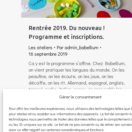
Rentrée 2019. Du nouveau !
Programme et inscriptions.
Les ateliers
Par
admin_babellium
16 septembre 2019
Ca y est le programme s’affine. Chez Babellium,
on vient pratiquer les langues du monde. On les
peaufine, on les écoute, on les joue, on les
décoiffe, on les rit. Allemand, espagnol, anglais,
tamoul, arabe, italien, russe…on rassemble les
langues et on les partage. Alors… Entrez. Osez.
Gérer le consentement
Pleins de nouveautés cette année : Langue de…
Pour offrir les meilleures expériences, nous utilisons des technologies telles que 
pour stocker et/ou accéder aux informations des appareils. Le fait de consentir à
technologies nous permettra de traiter des données telles que le comportement 
ou les ID uniques sur ce site. Le fait de ne pas consentir ou de retirer son cons
avoir un effet négatif sur certaines caractéristiques et fonctions.